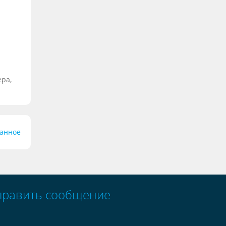
ера,
ранное
править сообщение