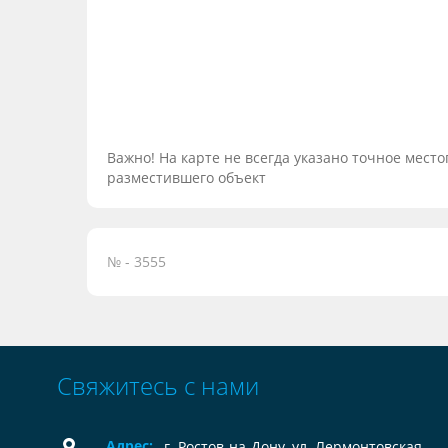
Важно! На карте не всегда указано точное мес
разместившего объект
№ - 3555
Свяжитесь с нами
Адрес:
г. Ростов-на-Дону, ул. Лермонтовская,