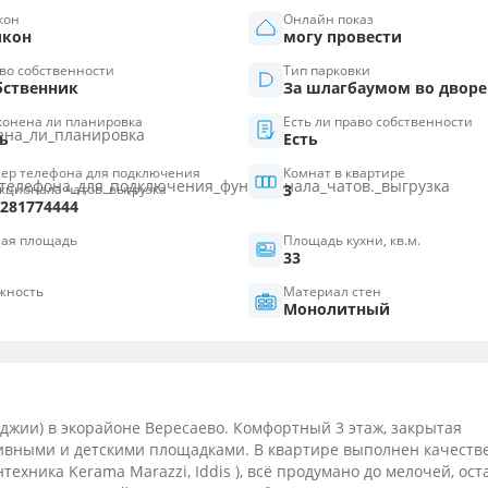
кон
Онлайн показ
лкон
могу провести
во собственности
Тип парковки
бственник
За шлагбаумом во дворе
конена ли планировка
Есть ли право собственности
ь
Есть
ер телефона для подключения
Комнат в квартире
кционала чатов. выгрузка
3
281774444
ая площадь
Площадь кухни, кв.м.
33
жность
Материал стен
Монолитный
лоджии) в экорайоне Вересаево. Комфортный 3 этаж, закрытая
тивными и детскими площадками. В квартире выполнен качест
техника Kerama Marazzi, Iddis ), всё продумано до мелочей, ост