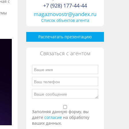
ная с
+7 (928) 177-44-44
темы
magaznovostr@yandex.ru
Список объектов агента
Распечатать презентацию
Связаться с агентом
Заполняя данную форму, вы
даете
согласие
на обработку
ваших данных.