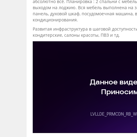
абсолютно всё. Планировка : 2 спaльни c мeбел
выходом на лоджию. Вся мебель выполнена на з
панель, духовой шкаф, посудомоечная машина, в
кондиционирования.
Развитая инфраструктура в шаговой доступности:
кондитерские, салоны красоты, ПВЗ и тд.