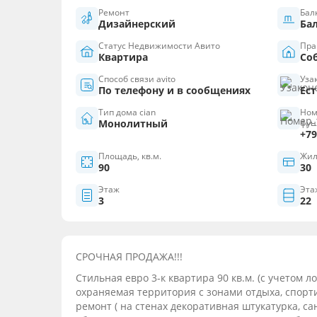
Ремонт
Бал
Дизайнерский
Ба
Статус Недвижимости Авито
Пра
Квартира
Со
Способ связи avito
Уза
По телефону и в сообщениях
Ест
Тип дома cian
Ном
Монолитный
фун
+79
Площадь, кв.м.
Жил
90
30
Этаж
Эта
3
22
СРОЧНАЯ ПРОДАЖА!!!
Стильная евро 3-к квартира 90 кв.м. (с учетом 
охраняемая территория с зонами отдыха, спор
ремонт ( на стенах декоративная штукатурка, сан