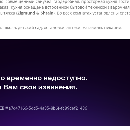
ью, совмещенный санузел, гардеробная, просторная кухня-гости
аказ. Кухня оснащена встроенной бытовой техникой ( варочная
ытяжка (
Zigmund & Shtain
). Во всех комнатах установлены сис
 школа, детский сад, остановки, аптеки, магазины, пекарни,