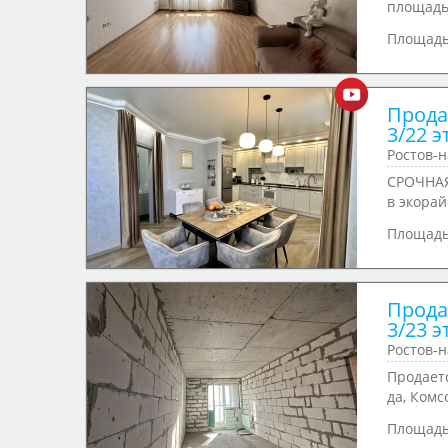
площадь 
Площад
Продае
3/22 э
Ростов-н
СРОЧНАЯ 
в экорай
Площад
Продае
3/23 э
Ростов-н
Пpoдаетc
да, Кoмc
Площад