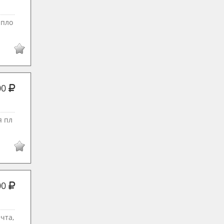
 пло
00
я пл
00
чта,