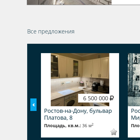
Все предложения
 449 000
6 500 000
, улица
Ростов-на-Дону, бульвар
Рос
Платова, 8
Мир
2
2
 м
Площадь, кв.м.:
36 м
Пло