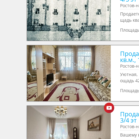
Ростов-н
Продает
щадь ква
Площад
Прода
кв.м., 
Ростов-н
Уютная, 
ощадь 42
Площад
Продае
3/4 эт
Ростов-н
Вашему 