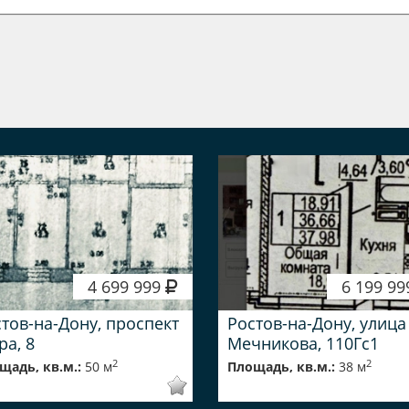
4 699 999
6 199 9
тов-на-Дону, проспект
Ростов-на-Дону, улица
а, 8
Мечникова, 110Гс1
2
2
щадь, кв.м.:
50 м
Площадь, кв.м.:
38 м