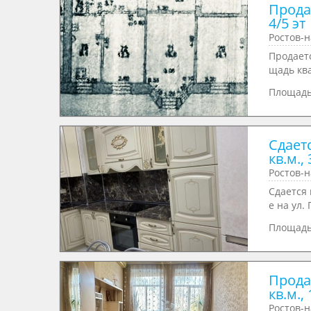
Продае
4/5 эт
Ростов-н
Продает
щадь ква
Площад
Сдает
кв.м., 
Ростов-н
Сдается 
е на ул. 
Площад
Прода
кв.м., 
Ростов-н