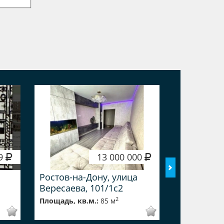
99
13 000 000
Ростов-на-Дону, улица
Ростов-на
Вересаева, 101/1с2
Вересаева
2
Площадь, кв.м.:
85 м
Площадь, кв