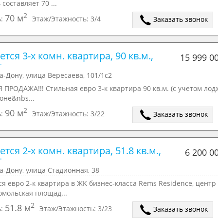
составляет 70 ...
2
70 м
ь:
Этаж/Этажность:
3/4
Заказать звонок
тся 3-х комн. квартира, 90 кв.м., 
15 999 0
т
а-Дону, улица Вересаева, 101/1с2
ПРОДАЖА!!! Стильная евро 3-к квартира 90 кв.м. (с учетом лод
оне&nbs...
2
90 м
ь:
Этаж/Этажность:
3/22
Заказать звонок
тся 2-х комн. квартира, 51.8 кв.м., 
6 200 0
т
а-Дону, улица Стадионная, 38
я евро 2-к квартиpа в ЖK бизнеc-клаcса Rems Rеsidеnce, цeнтp
омoльcкaя плoщад...
2
51.8 м
ь:
Этаж/Этажность:
3/23
Заказать звонок