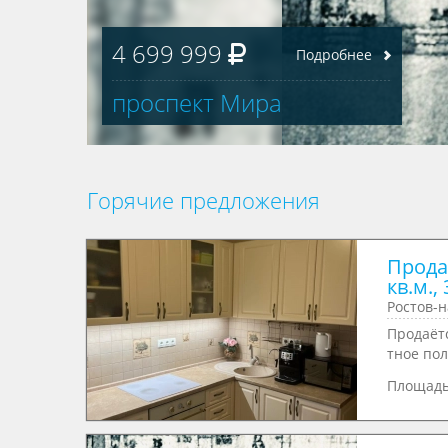
6 199 999
Подробнее
улица Мечникова
Горячие предложения
Прода
кв.м., 
Ростов-н
Продаёт
тное пол
Площад