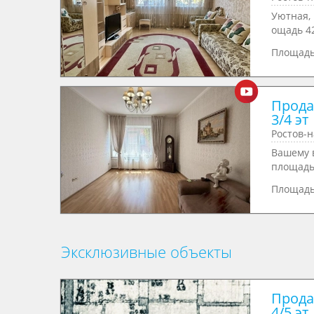
Уютная, 
ощадь 42
Площад
Продае
3/4 эт
Ростов-н
Вашему 
площадь 
Площад
Эксклюзивные объекты
Продае
4/5 эт