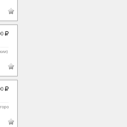
00
жии)
00
 гoро